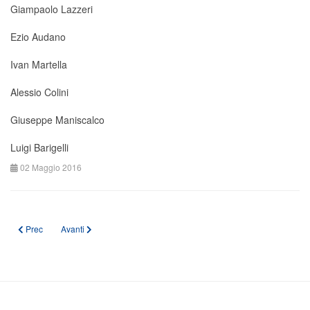
Giampaolo Lazzeri
Ezio Audano
Ivan Martella
Alessio Colini
Giuseppe Maniscalco
Luigi Barigelli
02 Maggio 2016
Articolo precedente: Coordinamenti Territoriali
Articolo successivo: Associazione
Prec
Avanti