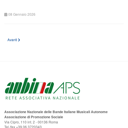
08 Gennaio 2026
Articolo successivo: Accordo ANBIMA - MERULA 2026 per affitto e acquisto st
Avanti
Associazione Nazionale delle Bande Italiane Musicali Autonome
Associazione di Promozione Sociale
Via Cipro, 110 int. 2 - 00136 Roma
Tel./fax +39 06 3720343