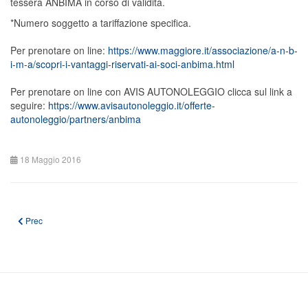
tessera ANBIMA in corso di validità.
*Numero soggetto a tariffazione specifica.
Per prenotare on line:
https://www.maggiore.it/associazione/a-n-b-
i-m-a/scopri-i-vantaggi-riservati-ai-soci-anbima.html
Per prenotare on line con AVIS AUTONOLEGGIO clicca sul link a
seguire:
https://www.avisautonoleggio.it/offerte-
autonoleggio/partners/anbima
18 Maggio 2016
Articolo precedente: CONVENZIONE PER GESTIONALE AMMINISTRATIVO
Prec