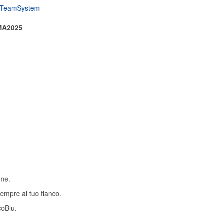
 | TeamSystem
MA2025
one.
empre al tuo fianco.
coBlu.