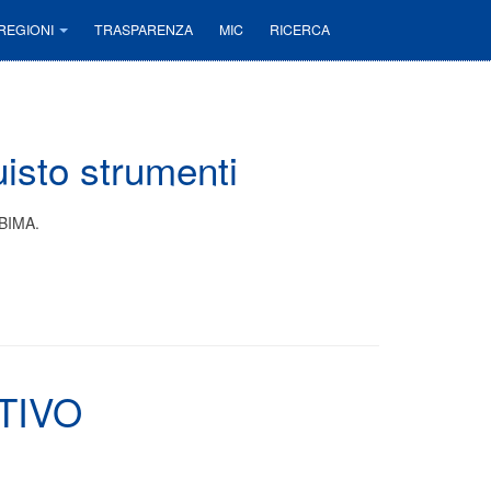
REGIONI
TRASPARENZA
MIC
RICERCA
isto strumenti
NBIMA.
TIVO