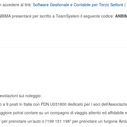
m accedere al link:
Software Gestionale e Contabile per Terzo Settore
 ANBIMA presentare per iscritto a TeamSystem il seguente codice:
ANBI
volazioni sul noleggio:
ino a 9 posti in Italia con PDN U031800 dedicato per i soci dell’Associazi
giore potrai contare su un compagno di viaggio attento ed affidabile s
0* per prenotare un'auto o l'199 151 198* per prenotare un furgone Ami