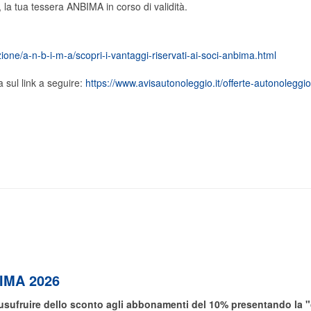
, la tua tessera ANBIMA in corso di validità.
ione/a-n-b-i-m-a/scopri-i-vantaggi-riservati-ai-soci-anbima.html
sul link a seguire:
https://www.avisautonoleggio.it/offerte-autonoleggi
IMA 2026
sufruire dello sconto agli abbonamenti del 10% presentando la "ce