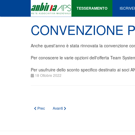
TESSERAMENTO
ISCRIVE
CONVENZIONE P
Anche quest'anno è stata rinnovata la convenzione 
Per conoscere le varie opzioni dell'offerta Team Syste
Per usufruire dello sconto specifico destinato ai soci
18 Ottobre 2022
Articolo precedente: Accordo ANBIMA - MERULA 2026 per affit
Articolo successivo: Maggiore - AVIS
Prec
Avanti