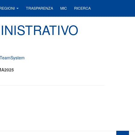
REGIONI
TRASPARENZA
MIC
RICERCA
INISTRATIVO
 | TeamSystem
MA2025