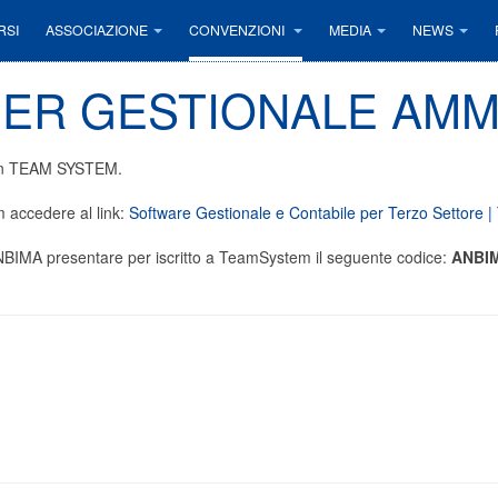
RSI
ASSOCIAZIONE
CONVENZIONI
MEDIA
NEWS
ER GESTIONALE AMM
con TEAM SYSTEM.
m accedere al link:
Software Gestionale e Contabile per Terzo Settore
 ANBIMA presentare per iscritto a TeamSystem il seguente codice:
ANBI
to e acquisto strumenti