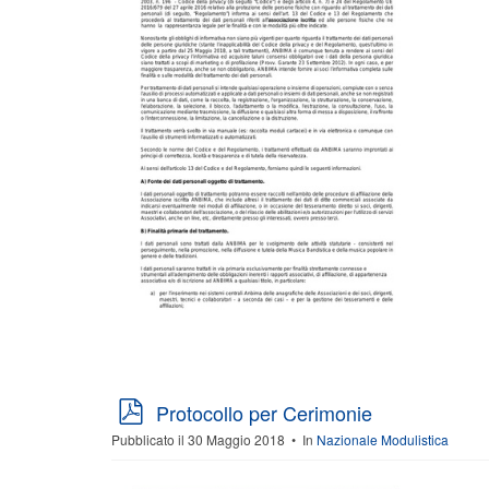
p
Protocollo per Cerimonie
d
Pubblicato il 30 Maggio 2018
In
Nazionale Modulistica
f