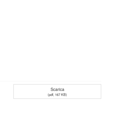
Scarica
(
pdf,
167 KB
)