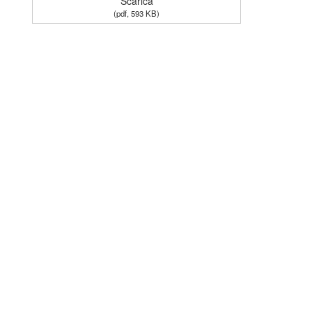
Scarica
(
pdf,
593 KB
)