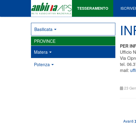
TESSERAMENTO
ISCRIVE
IN
Basilicata
PROVINCE
PER IN
Matera
Ufficio
Via Cip
tel. 06.
Potenza
mail:
uff
23 Gen
Artico
Avanti