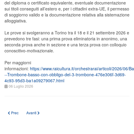
del diploma o certificato equivalente, eventuale documentazione
sui titoli conseguiti all’estero e, per i cittadini extra-UE, il permesso
di soggiorno valido e la documentazione relativa alla sistemazione
alloggiativa.
Le prove si svolgeranno a Torino tra il 18 e il 21 settembre 2026 e
prevedono tre fasi: una prima prova eliminatoria in anonimo, una
seconda prova anche in sezione e una terza prova con colloquio
conoscitivo-motivazionale.
Per maggiorni
informazioni:
https://www.raicultura.it/orchestrarai/articoli/2026/06/B
--Trombone-basso-con-obbligo-del-3-trombone-476e306f-3d69-
4c93-95d3-ba1a09279067.html
06 Luglio 2026
Articolo precedente: CHIUSURA ESTIVA UFFICIO NAZIONALE ANBIMA APS
Articolo successivo: Il M° Michele Mangani vince l'XI Concorso Int
Prec
Avanti