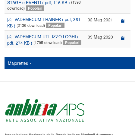
d
STAGE e EVENTI
( pdf, 116 KB )
(1393
f
download)
Popolari
p
VADEMECUM TRAINER
( pdf, 361
02 Mag 2021
d
KB )
(2136 download)
Popolari
f
p
VADEMECUM UTILIZZO LOGHI
(
09 Mag 2020
d
pdf, 274 KB )
(1795 download)
Popolari
f
Majorettes
Associazione Nazionale delle Bande Italiane Musicali Autonome