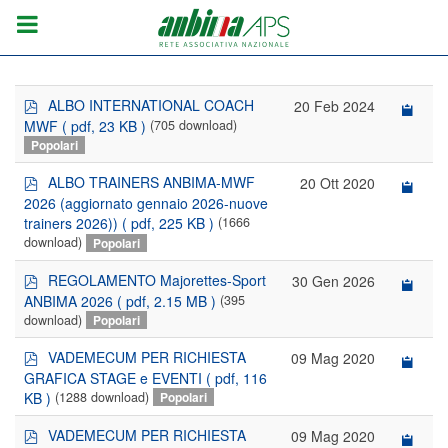
p
ALBO INTERNATIONAL COACH
20 Feb 2024
d
MWF
( pdf, 23 KB )
(705 download)
f
Popolari
p
ALBO TRAINERS ANBIMA-MWF
20 Ott 2020
d
2026 (aggiornato gennaio 2026-nuove
f
trainers 2026))
( pdf, 225 KB )
(1666
download)
Popolari
p
REGOLAMENTO Majorettes-Sport
30 Gen 2026
d
ANBIMA 2026
( pdf, 2.15 MB )
(395
f
download)
Popolari
p
VADEMECUM PER RICHIESTA
09 Mag 2020
d
GRAFICA STAGE e EVENTI
( pdf, 116
f
KB )
(1288 download)
Popolari
p
VADEMECUM PER RICHIESTA
09 Mag 2020