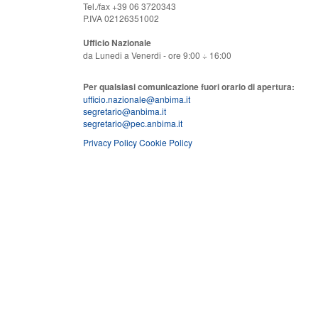
Tel./fax +39 06 3720343
P.IVA 02126351002
Ufficio Nazionale
da Lunedi a Venerdi - ore 9:00 ÷ 16:00
Per qualsiasi comunicazione fuori orario di apertura:
ufficio.nazionale@anbima.it
segretario@anbima.it
segretario@pec.anbima.it
Privacy Policy
Cookie Policy