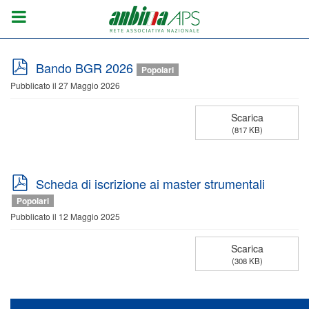
p
Bando BGR 2026
Popolari
d
Pubblicato il 27 Maggio 2026
f
Scarica
(
817 KB
)
p
Scheda di iscrizione ai master strumentali
d
Popolari
f
Pubblicato il 12 Maggio 2025
Scarica
(
308 KB
)