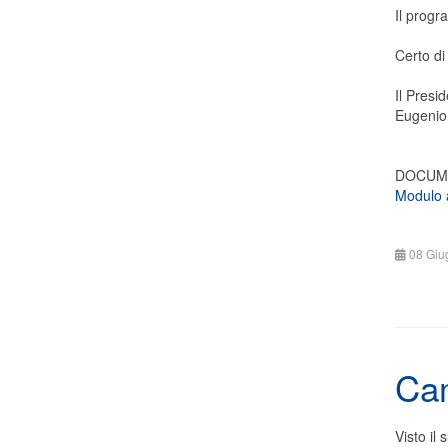
Il progr
Certo di
Il Presi
Eugenio
DOCUM
Modulo 
08 Giu
Cam
Visto il