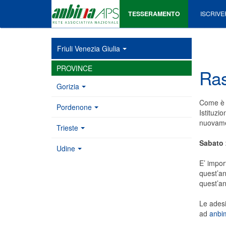
TESSERAMENTO
ISCRIVE
Friuli Venezia Giulia
PROVINCE
Ras
Gorizia
Come è c
Pordenone
Istituzi
nuovamen
Trieste
Sabato 
Udine
E’ impor
quest’an
quest’an
Le adesi
ad
anbim