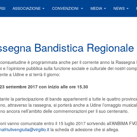
RSI
ASSOCIAZIONE
CONVENZIONI
MEDIA
NEWS
segna Bandistica Regionale
onsuetudine è programmata anche per il corrente anno la Rassegna Ban
oni e l’opinione pubblica sulla funzione sociale e culturale dei nostri c
te a Udine e si terrà il giorno:
23 settembre 2017 con inizio alle ore 15.30
tante la partecipazione di bande appartenenti a tutte le quattro provinc
no, attraverso la rassegna, si porterà anche a Udine l’omaggio musical
no ancora nell’ambito delle commemorazioni per il suo centenario.
oni vanno comunicate entro il 15 luglio 2017 scrivendo all’ANBIMA F
afriulivengiulia@virgilio.it
la scheda di adesione che si allega.