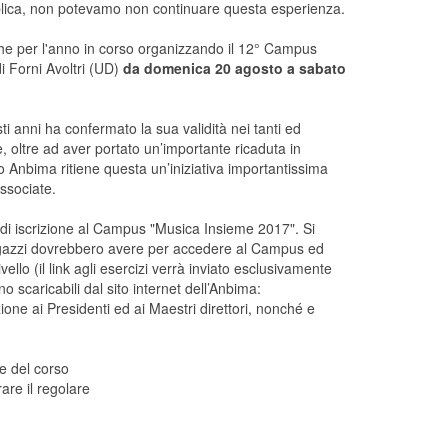
pubblica, non potevamo non continuare questa esperienza.
che per l'anno in corso organizzando il 12° Campus
 Forni Avoltri (UD)
da domenica 20 agosto a sabato
i anni ha confermato la sua validità nei tanti ed
e, oltre ad aver portato un’importante ricaduta in
o Anbima ritiene questa un’iniziativa importantissima
ssociate.
 di iscrizione al Campus "Musica Insieme 2017". Si
 ragazzi dovrebbero avere per accedere al Campus ed
vello (il link agli esercizi verrà inviato esclusivamente
no scaricabili dal sito internet dell’Anbima:
one ai Presidenti ed ai Maestri direttori, nonché e
re del corso
rare il regolare