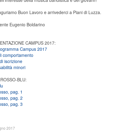
nell'interesse della musica bandistica e dei giovani!!
auguriamo Buon Lavoro e arrivederci a Piani di Luzza.
dente Eugenio Boldarino
NTAZIONE CAMPUS 2017:
programma Campus 2017
i comportamento
i iscrizione
bilità minori
I ROSSO-BLU:
lu
rosso, pag. 1
rosso, pag. 2
rosso, pag. 3
gno 2017