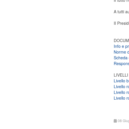
II tutto 
A tutti 
II Presi
DOCUME
Info e 
Norme d
Scheda d
Responsa
LIVELL
Livello b
Livello 
Livello 
Livello 
08 Giu