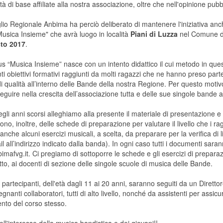
ità di base affiliate alla nostra associazione, oltre che nell'opinione 
glio Regionale Anbima ha perciò deliberato di mantenere l'iniziativa an
Musica Insieme" che avrà luogo in località
Piani di Luzza
nel Comune di
to 2017
.
s “Musica Insieme” nasce con un intento didattico il cui metodo in quest
ti obiettivi formativi raggiunti da molti ragazzi che ne hanno preso part
di qualità all’interno delle Bande della nostra Regione. Per questo motiv
eguire nella crescita dell’associazione tutta e delle sue singole bande a
li anni scorsi alleghiamo alla presente il materiale di presentazione e
no, inoltre, delle schede di preparazione per valutare il livello che i
nche alcuni esercizi musicali, a scelta, da preparare per la verifica di li
l all’indirizzo indicato dalla banda). In ogni caso tutti i documenti saran
mafvg.it. Ci pregiamo di sottoporre le schede e gli esercizi di preparazi
tto, ai docenti di sezione delle singole scuole di musica delle Bande.
i partecipanti, dell'età dagli 11 ai 20 anni, saranno seguiti da un Diretto
gnanti collaboratori, tutti di alto livello, nonché da assistenti per assicu
nto del corso stesso.