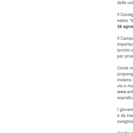
delle un
Il Consi
estivo “
26 agos
Il Campu
importan
termini 
per pros
Come neg
propongo
inviamo a
via e-mai
www.anbi
soprattu
I giovan
e da inse
svolgime