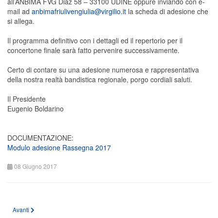
all’ANBIMA FVG Diaz 58 – 33100 UDINE oppure inviando con e-
mail ad
anbimafriulivengiulia@virgilio.it
la scheda di adesione che
si allega.
Il programma definitivo con i dettagli ed il repertorio per il
concertone finale sarà fatto pervenire successivamente.
Certo di contare su una adesione numerosa e rappresentativa
della nostra realtà bandistica regionale, porgo cordiali saluti.
Il Presidente
Eugenio Boldarino
DOCUMENTAZIONE:
Modulo adesione Rassegna 2017
08 Giugno 2017
Articolo successivo: Campus "Musica Insieme" 2017
Avanti