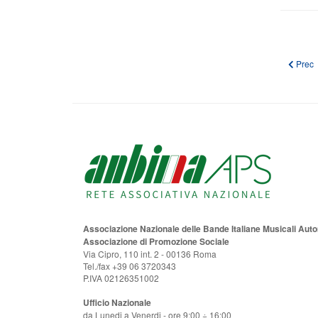
Artico
Prec
Associazione Nazionale delle Bande Italiane Musicali Au
Associazione di Promozione Sociale
Via Cipro, 110 int. 2 - 00136 Roma
Tel./fax +39 06 3720343
P.IVA 02126351002
Ufficio Nazionale
da Lunedi a Venerdi - ore 9:00 ÷ 16:00