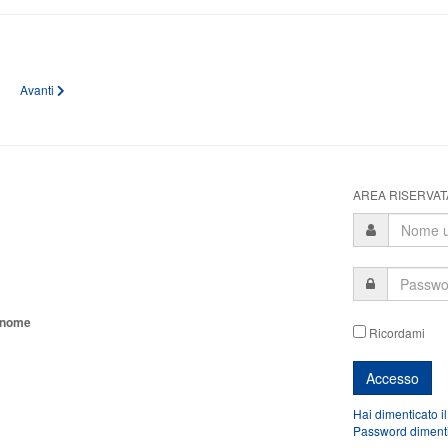
lo precedente: REGOLAMENTO GARA MAJORETTE-SPORT ANBIMA 2026
Articolo successivo: Vademecum
Avanti
AREA RISERVATA
tonome
Ricordami
Hai dimenticato i
Password diment