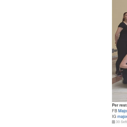
Per rest
FB
Majo
IG
majo
30 Set