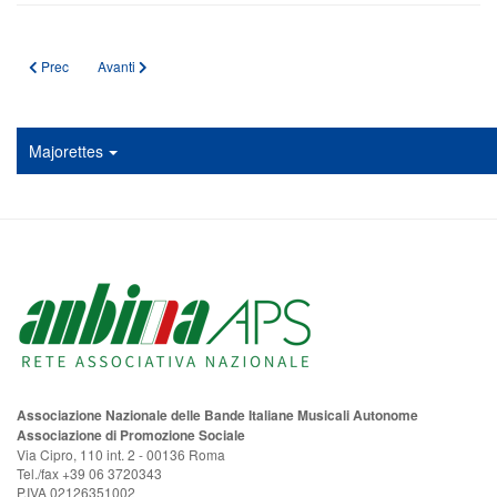
Articolo precedente: RISULTATI 8° CAMPIONATO NAZIONALE E QUALIFICA
Articolo successivo: REGOLAMENTO GARA MAJORETTE-SPORT
Prec
Avanti
Majorettes
Associazione Nazionale delle Bande Italiane Musicali Autonome
Associazione di Promozione Sociale
Via Cipro, 110 int. 2 - 00136 Roma
Tel./fax +39 06 3720343
P.IVA 02126351002