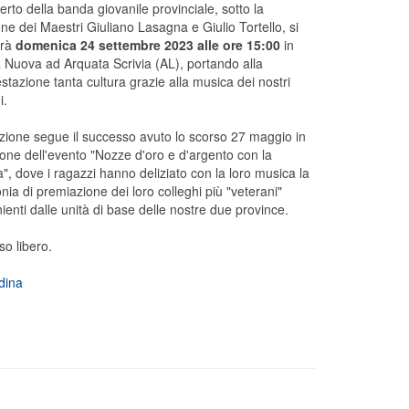
certo della banda giovanile provinciale, sotto la
one dei Maestri Giuliano Lasagna e Giulio Tortello, si
erà
domenica 24 settembre 2023 alle ore 15:00
in
 Nuova ad Arquata Scrivia (AL), portando alla
stazione tanta cultura grazie alla musica dei nostri
i.
izione segue il successo avuto lo scorso 27 maggio in
one dell'evento "Nozze d'oro e d'argento con la
", dove i ragazzi hanno deliziato con la loro musica la
nia di premiazione dei loro colleghi più "veterani"
ienti dalle unità di base delle nostre due province.
so libero.
dina