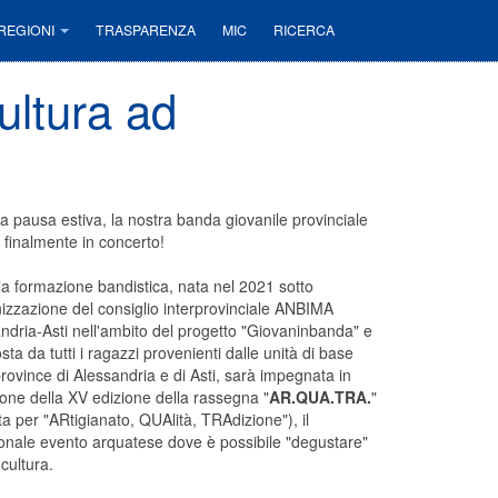
REGIONI
TRASPARENZA
MIC
RICERCA
cultura ad
a pausa estiva, la nostra banda giovanile provinciale
a finalmente in concerto!
i la formazione bandistica, nata nel 2021 sotto
nizzazione del consiglio interprovinciale ANBIMA
ndria-Asti nell'ambito del progetto "Giovaninbanda" e
ta da tutti i ragazzi provenienti dalle unità di base
province di Alessandria e di Asti, sarà impegnata in
one della XV edizione della rassegna "
AR.QUA.TRA.
"
ta per "ARtigianato, QUAlità, TRAdizione"), il
ionale evento arquatese dove è possibile "degustare"
 cultura.