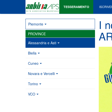
TESSERAMENTO
ISCRIVE
I n
Piemonte
AR
PROVINCE
Alessandria e Asti
Biella
Cuneo
Novara e Vercelli
Torino
VCO