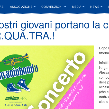
RSI
ASSOCIAZIONE
CONVENZIONI
MEDIA
NEWS
ostri giovani portano la 
.QUA.TRA.!
Dopo l
ritorn
Infatt
l'orga
Alessa
compos
delle 
occasi
(che s
tradiz
cibo e