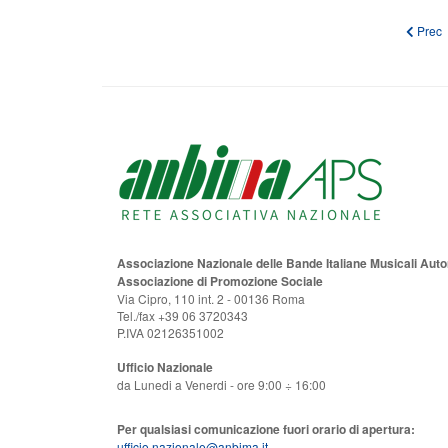
Articol
Prec
Associazione Nazionale delle Bande Italiane Musicali Au
Associazione di Promozione Sociale
Via Cipro, 110 int. 2 - 00136 Roma
Tel./fax +39 06 3720343
P.IVA 02126351002
Ufficio Nazionale
da Lunedi a Venerdi - ore 9:00 ÷ 16:00
Per qualsiasi comunicazione fuori orario di apertura:
ufficio.nazionale@anbima.it