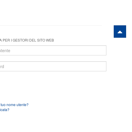
.. e non sentirli!
 PER I GESTORI DEL SITO WEB
l tuo nome utente?
icata?