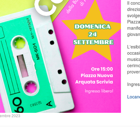
Il con
direzi
svolg
Piazza
manife
giovan
L'esib
occasi
musica
cerimo
proven
Ingres
Locan
tembre 2023