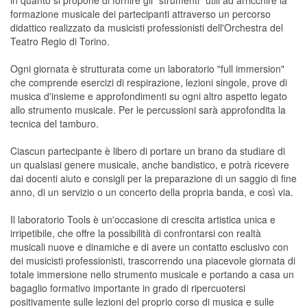
in quanto si propone di fornire gli "strumenti" utili ad arricchire la
formazione musicale dei partecipanti attraverso un percorso
didattico realizzato da musicisti professionisti dell'Orchestra del
Teatro Regio di Torino.
Ogni giornata è strutturata come un laboratorio "full immersion"
che comprende esercizi di respirazione, lezioni singole, prove di
musica d'insieme e approfondimenti su ogni altro aspetto legato
allo strumento musicale. Per le percussioni sarà approfondita la
tecnica del tamburo.
Ciascun partecipante è libero di portare un brano da studiare di
un qualsiasi genere musicale, anche bandistico, e potrà ricevere
dai docenti aiuto e consigli per la preparazione di un saggio di fine
anno, di un servizio o un concerto della propria banda, e così via.
Il laboratorio Tools è un'occasione di crescita artistica unica e
irripetibile, che offre la possibilità di confrontarsi con realtà
musicali nuove e dinamiche e di avere un contatto esclusivo con
dei musicisti professionisti, trascorrendo una piacevole giornata di
totale immersione nello strumento musicale e portando a casa un
bagaglio formativo importante in grado di ripercuotersi
positivamente sulle lezioni del proprio corso di musica e sulle