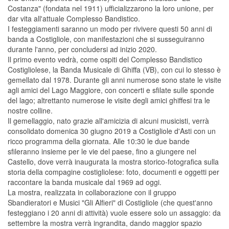
Costanza" (fondata nel 1911) ufficializzarono la loro unione, per
dar vita all'attuale Complesso Bandistico.
I festeggiamenti saranno un modo per rivivere questi 50 anni di
banda a Costigliole, con manifestazioni che si susseguiranno
durante l'anno, per concludersi ad inizio 2020.
Il primo evento vedrà, come ospiti del Complesso Bandistico
Costigliolese, la Banda Musicale di Ghiffa (VB), con cui lo stesso è
gemellato dal 1978. Durante gli anni numerose sono state le visite
agli amici del Lago Maggiore, con concerti e sfilate sulle sponde
del lago; altrettanto numerose le visite degli amici ghiffesi tra le
nostre colline.
Il gemellaggio, nato grazie all'amicizia di alcuni musicisti, verrà
consolidato domenica 30 giugno 2019 a Costigliole d'Asti con un
ricco programma della giornata. Alle 10:30 le due bande
sfileranno insieme per le vie del paese, fino a giungere nel
Castello, dove verrà inaugurata la mostra storico-fotografica sulla
storia della compagine costigliolese: foto, documenti e oggetti per
raccontare la banda musicale dal 1969 ad oggi.
La mostra, realizzata in collaborazione con il gruppo
Sbandieratori e Musici "Gli Alfieri" di Costigliole (che quest'anno
festeggiano i 20 anni di attività) vuole essere solo un assaggio: da
settembre la mostra verrà ingrandita, dando maggior spazio