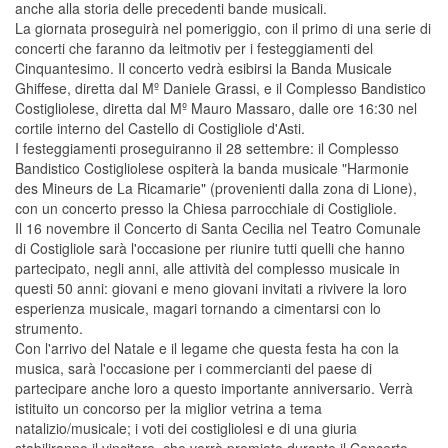
anche alla storia delle precedenti bande musicali.
La giornata proseguirà nel pomeriggio, con il primo di una serie di
concerti che faranno da leitmotiv per i festeggiamenti del
Cinquantesimo. Il concerto vedrà esibirsi la Banda Musicale
Ghiffese, diretta dal Mº Daniele Grassi, e il Complesso Bandistico
Costigliolese, diretta dal Mº Mauro Massaro, dalle ore 16:30 nel
cortile interno del Castello di Costigliole d'Asti.
I festeggiamenti proseguiranno il 28 settembre: il Complesso
Bandistico Costigliolese ospiterà la banda musicale "Harmonie
des Mineurs de La Ricamarie" (provenienti dalla zona di Lione),
con un concerto presso la Chiesa parrocchiale di Costigliole.
Il 16 novembre il Concerto di Santa Cecilia nel Teatro Comunale
di Costigliole sarà l'occasione per riunire tutti quelli che hanno
partecipato, negli anni, alle attività del complesso musicale in
questi 50 anni: giovani e meno giovani invitati a rivivere la loro
esperienza musicale, magari tornando a cimentarsi con lo
strumento.
Con l'arrivo del Natale e il legame che questa festa ha con la
musica, sarà l'occasione per i commercianti del paese di
partecipare anche loro a questo importante anniversario. Verrà
istituito un concorso per la miglior vetrina a tema
natalizio/musicale; i voti dei costigliolesi e di una giuria