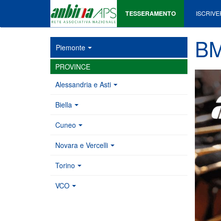
TESSERAMENTO
ISCRIVE
BM
Piemonte
PROVINCE
Alessandria e Asti
Biella
Cuneo
Novara e Vercelli
Torino
VCO