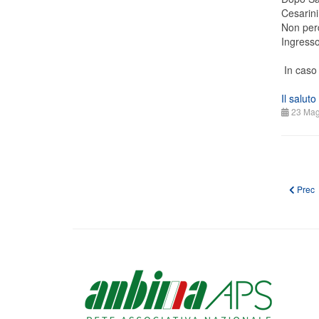
Cesarini
Non per
Ingresso
In caso 
Il salut
23 Mag
Articolo
Prec