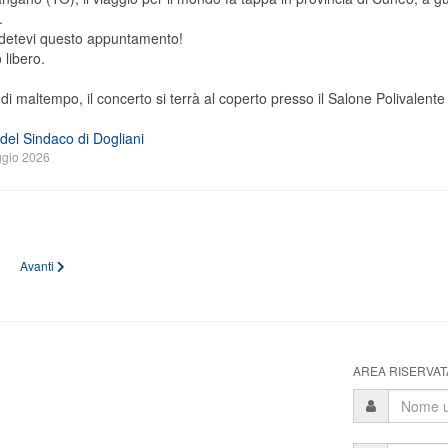
.
detevi questo appuntamento!
 libero.
di maltempo, il concerto si terrà al coperto presso il Salone Polivalente
o del Sindaco di Dogliani
gio 2026
 precedente: BMGP a Dogliani per festeggiare la Filarmonica "Il Risveglio"
Articolo successivo: Note dalla Banda
Avanti
AREA RISERVATA