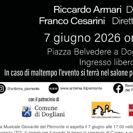
 Musicale Giovanile del Piemonte vi aspetta il 7 giugno alle 17:00 nell
gano (TO), il viaggio per il mondo fa tappa in provincia di Cuneo; a g