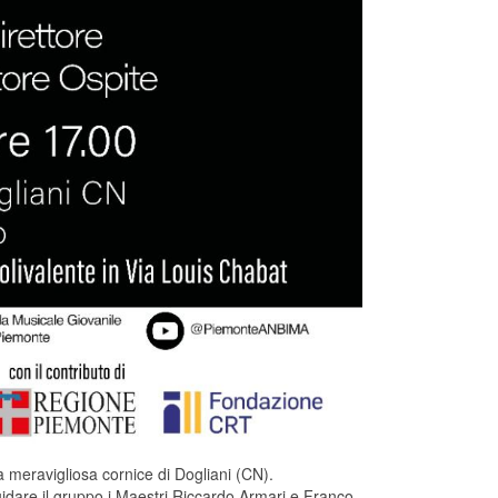
a meravigliosa cornice di Dogliani (CN).
uidare il gruppo i Maestri Riccardo Armari e Franco