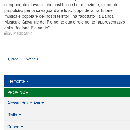
componente giovanile che costituisce la formazione, elemento
propulsivo per la salvaguardia e lo sviluppo della tradizione
musicale popolare dei nostri territori, ha “adottato” la Banda
Musicale Giovanile del Piemonte quale “elemento rappresentativo
della Regione Piemonte”.
28 Marzo 2017
Articolo precedente: LA BANDA MUSICALE GIOVANILE DEL PIEMONTE
Articolo successivo: PRECISAZIONI DELLA SIAE
Prec
Avanti
Piemonte
PROVINCE
Alessandria e Asti
Biella
Cuneo