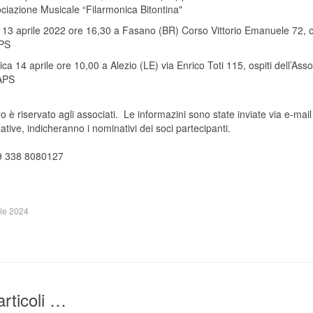
ociazione Musicale “Filarmonica Bitontina"
 13 aprile 2022 ore 16,30 a Fasano (BR) Corso Vittorio Emanuele 72, os
APS
ca 14 aprile ore 10,00 a Alezio (LE) via Enrico Toti 115, ospiti dell’Ass
 APS
ro è riservato agli associati. Le informazini sono state inviate via e-mail
ative, indicheranno i nominativi dei soci partecipanti.
39 338 8080127
ile 2024
 articoli …