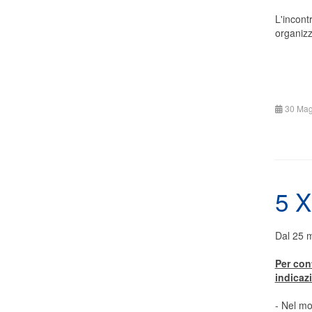
L'incont
organizz
30 Mag
5 
Dal 25 
Per con
indicazi
- Nel mo