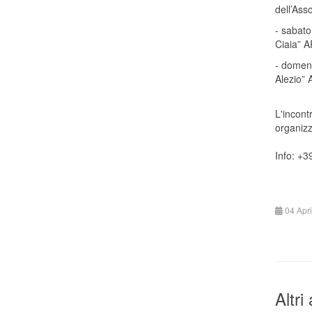
dell’Ass
- sabato
Ciaia” 
- domeni
Alezio”
L'incont
organizz
Info: +
04 Apr
Altri