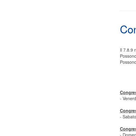
Con
Il 7.8.9
Possono 
Possono 
Congres
- Venerd
Congres
- Sabat
Congres
- Domen