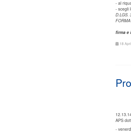
- al ri
- scegli 
D.LGS.
FORMA 
firma e
18 Apr
Pro
12.13.14
APS dot
- venerd