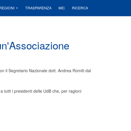
REGIONI
TRASPARENZA
MIC
RICERCA
un'Associazione
con il Segretario Nazionale dott. Andrea Romiti dal
a tutti i presidenti delle UdB che, per ragioni