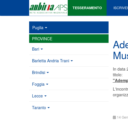
TESSERAMENTO
ISCRIVE
Puglia
PROVINCE
Ade
Bari
Mus
Barletta Andria Trani
In data 
Brindisi
titolo:
"Adempi
Foggia
L'incont
organizz
Lecce
Taranto
14 Gen