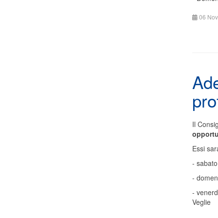
06 Nov
Ade
pro
Il Consi
opportu
Essi sar
- sabat
- domeni
- venerd
Veglie