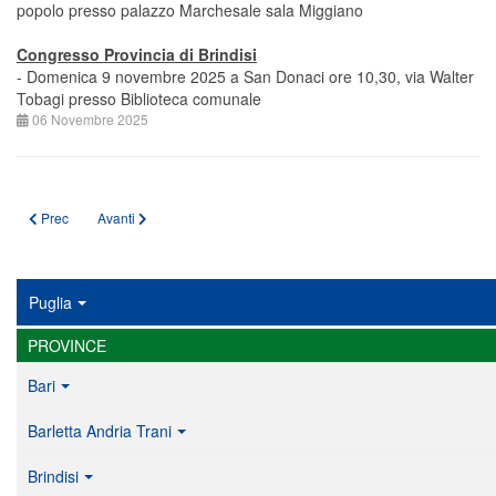
popolo presso palazzo Marchesale sala Miggiano
Congresso Provincia di Brindisi
- Domenica 9 novembre 2025 a San Donaci ore 10,30, via Walter
Tobagi presso Biblioteca comunale
06 Novembre 2025
Articolo precedente: Adempimenti per la gestione di un'Associazione Musical
Articolo successivo: Adempimenti e opportunità per le associazioni 
Prec
Avanti
Puglia
PROVINCE
Bari
Barletta Andria Trani
Brindisi