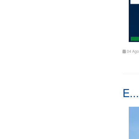
04 Ago
E..