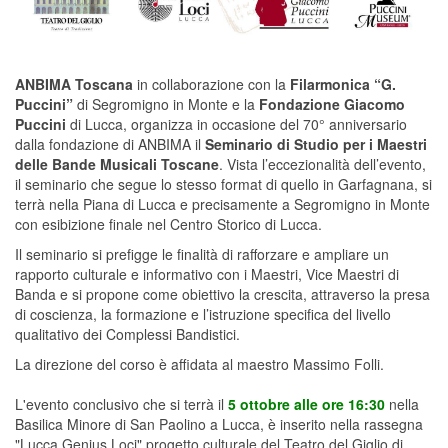
ANBIMA Toscana
in collaborazione con la
Filarmonica “G.
Puccini”
di Segromigno in Monte e la
Fondazione Giacomo
Puccini
di Lucca, organizza in occasione del 70° anniversario
dalla fondazione di ANBIMA il
Seminario di Studio per i Maestri
delle Bande Musicali Toscane
. Vista l’eccezionalità dell’evento,
il seminario che segue lo stesso format di quello in Garfagnana, si
terrà nella Piana di Lucca e precisamente a Segromigno in Monte
con esibizione finale nel Centro Storico di Lucca.
Il seminario si prefigge le finalità di rafforzare e ampliare un
rapporto culturale e informativo con i Maestri, Vice Maestri di
Banda e si propone come obiettivo la crescita, attraverso la presa
di coscienza, la formazione e l’istruzione specifica del livello
qualitativo dei Complessi Bandistici.
La direzione del corso è affidata al maestro Massimo Folli.
L'evento conclusivo che si terrà il
5 ottobre alle ore 16:30
nella
Basilica Minore di San Paolino a Lucca, è inserito nella rassegna
"Lucca Genius Loci" progetto culturale del Teatro del Giglio di