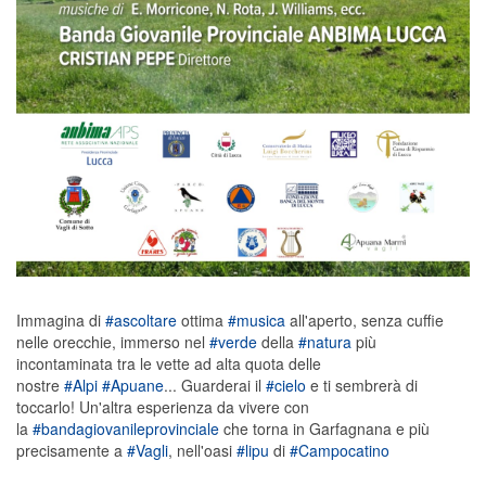
Immagina di
#ascoltare
ottima
#musica
all'aperto, senza cuffie
nelle orecchie, immerso nel
#verde
della
#natura
più
incontaminata tra le vette ad alta quota delle
nostre
#Alpi
#Apuane
... Guarderai il
#cielo
e ti sembrerà di
toccarlo! Un'altra esperienza da vivere con
la
#bandagiovanileprovinciale
che torna in Garfagnana e più
precisamente a
#Vagli
, nell'oasi
#lipu
di
#Campocatino