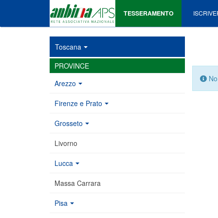
TESSERAMENTO
ISCRIVE
Toscana
PROVINCE
Info
Non
Arezzo
Firenze e Prato
Grosseto
Livorno
Lucca
Massa Carrara
Pisa