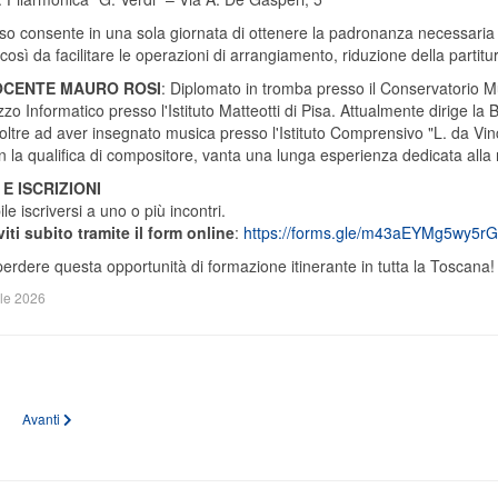
rso consente in una sola giornata di ottenere la padronanza necessaria pe
, così da facilitare le operazioni di arrangiamento, riduzione della partit
OCENTE MAURO ROSI
: Diplomato in tromba presso il Conservatorio M
izzo Informatico presso l'Istituto Matteotti di Pisa. Attualmente dirige la
oltre ad aver insegnato musica presso l'Istituto Comprensivo "L. da Vinci"
 la qualifica di compositore, vanta una lunga esperienza dedicata alla r
E ISCRIZIONI
le iscriversi a uno o più incontri.
viti subito tramite il form online
:
https://forms.gle/m43aEYMg5wy5rG
erdere questa opportunità di formazione itinerante in tutta la Toscana!
ile 2026
o precedente: Casuccia’s Music Camp 2026
Articolo successivo: Corso Triennale Itinerante di Direzione e Guida Artistica
Avanti