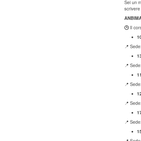
Sei un m
scrivere
ANBIMA
🕒
Il cor
1
📍 Sede:
1
📍 Sede:
1
📍 Sede:
1
📍 Sede:
1
📍 Sede:
1
📍 Sede: