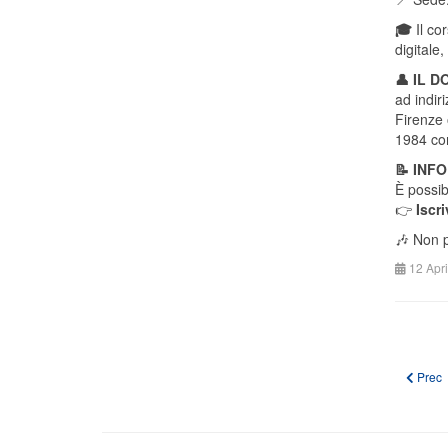
🎓
Il co
digitale
👤
IL D
ad indir
Firenze 
1984 con
📝
INFO 
È possibi
👉
Iscri
🎶 Non p
12 Apr
Articol
Prec