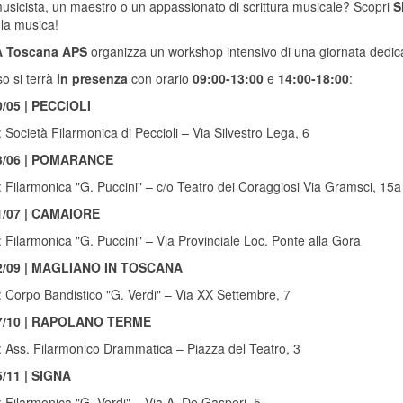
usicista, un maestro o un appassionato di scrittura musicale? Scopri
S
 la musica!
 Toscana APS
organizza un workshop intensivo di una giornata dedicat
so si terrà
in presenza
con orario
09:00-13:00
e
14:00-18:00
:
0/05 | PECCIOLI
 Società Filarmonica di Peccioli – Via Silvestro Lega, 6
3/06 | POMARANCE
 Filarmonica "G. Puccini" – c/o Teatro dei Coraggiosi Via Gramsci, 15a
1/07 | CAMAIORE
 Filarmonica "G. Puccini" – Via Provinciale Loc. Ponte alla Gora
2/09 | MAGLIANO IN TOSCANA
 Corpo Bandistico "G. Verdi" – Via XX Settembre, 7
7/10 | RAPOLANO TERME
 Ass. Filarmonico Drammatica – Piazza del Teatro, 3
5/11 | SIGNA
 Filarmonica "G. Verdi" – Via A. De Gasperi, 5