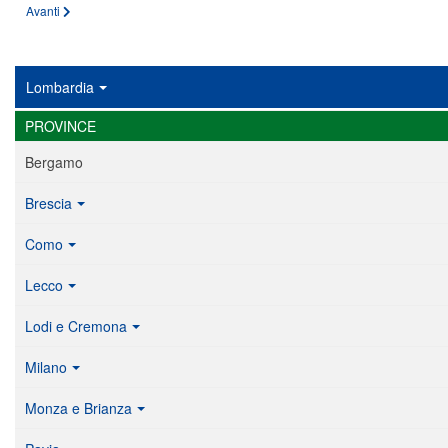
Articolo successivo: Offerta condizioni economiche BPER Banca per ANBIMA
Avanti
Lombardia
PROVINCE
Bergamo
Brescia
Como
Lecco
Lodi e Cremona
Milano
Monza e Brianza